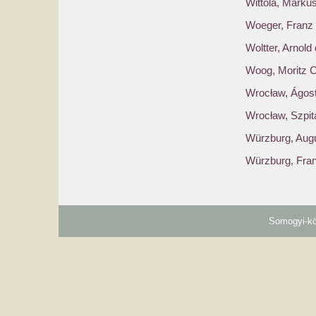
Wittola, Marku
Woeger, Franz
Woltter, Arnold
Woog, Moritz Ca
Wrocław, Ágos
Wrocław, Szpit
Würzburg, Augu
Würzburg, Fran
Somogyi-kö