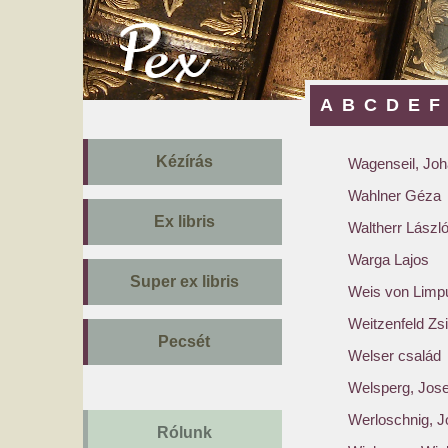
A
B
C
D
E
F
Kézírás
Wagenseil, Joh
Wahlner Géza
Ex libris
Waltherr Lászl
Warga Lajos
Super ex libris
Weis von Limp
Weitzenfeld Z
Pecsét
Welser család
Welsperg, Jos
Werloschnig, J
Rólunk