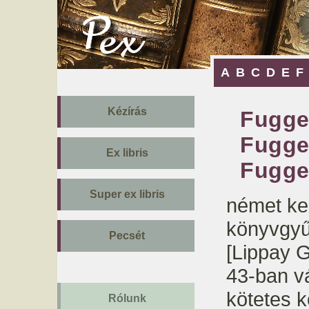
A
B
C
D
E
F
Kézírás
Fugge
Fugge
Ex libris
Fugge
Super ex libris
német ke
könyvgyű
Pecsét
[Lippay 
43-ban v
kötetes k
Rólunk