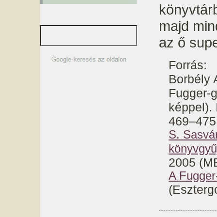
könyvtárb
majd min
az ő super
Forrás:
Borbély 
Fugger-g
képpel). 
469–475
S. Sasvár
könyvgyű
2005 (M
A Fugger-
(Eszterg