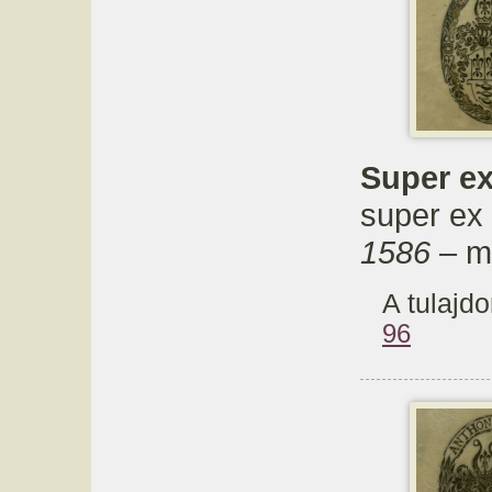
Super ex 
super ex l
1586
– m
A tulajdo
96