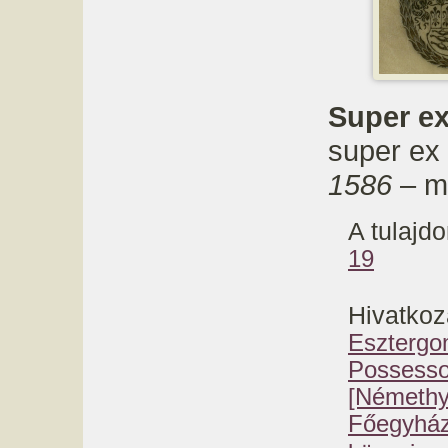
Super ex 
super ex l
1586
– m
A tulajdo
19
Hivatkoz
Esztergo
Possesso
[Némethy
Főegyházm