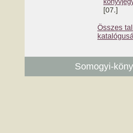
könyvjegy
[07.]
Összes tal
katalógusá
Somogyi-köny