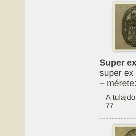
Super ex 
super ex l
– mérete
A tulajdo
77